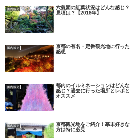
六義園の紅葉状況はどんな感じ？
国内観光
見頃は？【2018年】
京都の有名・定番観光地に行った
国内観光
感想
都内のイルミネーションはどんな
国内観光
感じ？過去に行った場所とレポと
オススメ
京都観光地をご紹介！幕末好きな
国内観光
方は特に必見